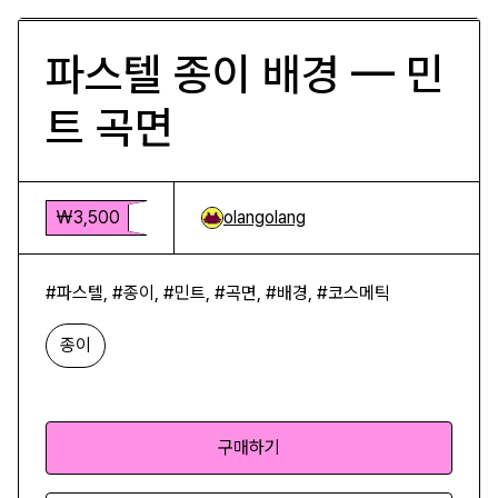
파스텔 종이 배경 — 민
트 곡면
₩3,500
olangolang
#파스텔, #종이, #민트, #곡면, #배경, #코스메틱
종이
구매하기