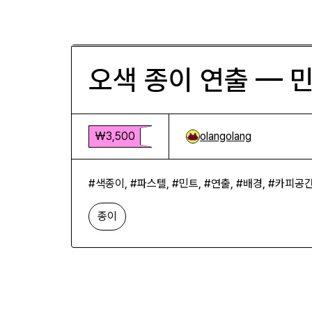
오색 종이 연출 — 민트 배경 접힌
₩3,500
오색 종이 연출 — 
₩3,500
olangolang
#색종이, #파스텔, #민트, #연출, #배경, #카피공
종이