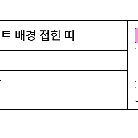
 띠
민트 배경 접힌 띠
간