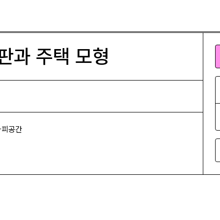
형
판과 주택 모형
#카피공간