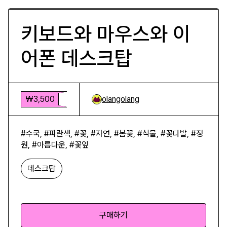
키보드와 마우스와 이
어폰 데스크탑
₩3,500
olangolang
#수국, #파란색, #꽃, #자연, #봄꽃, #식물, #꽃다발, #정
원, #아름다운, #꽃잎
데스크탑
구매하기