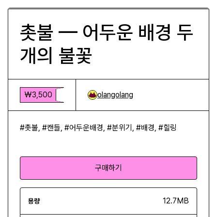
촛불 — 어두운 배경 두
개의 불꽃
₩3,500
olangolang
#촛불, #캔들, #어두운배경, #분위기, #배경, #힐링
구매하기
12.7MB
용량