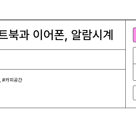
, 알람시계
트북과 이어폰, 알람시계
, #카피공간