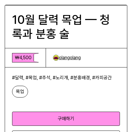
10월 달력 목업 — 청
록과 분홍 술
₩4,500
olangolang
#달력, #목업, #추석, #노리개, #분홍배경, #카피공간
목업
구매하기