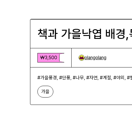
책과 가을낙엽 배경,독서의 계절
₩3,500
책과 가을낙엽 배경,
₩3,500
olangolang
#가을풍경, #단풍, #나무, #자연, #계절, #야외,
가을