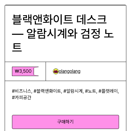
블랙앤화이트 데스크
— 알람시계와 검정 노
트
₩3,500
olangolang
#비즈니스, #블랙앤화이트, #알람시계, #노트, #플랫레이,
#카피공간
구매하기