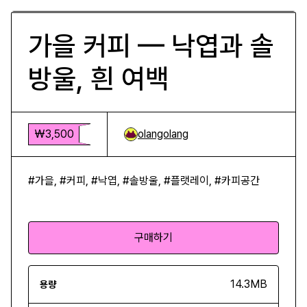
가을 커피 — 낙엽과 솔
방울, 흰 여백
₩3,500
olangolang
#가을, #커피, #낙엽, #솔방울, #플랫레이, #카피공간
구매하기
14.3MB
용량