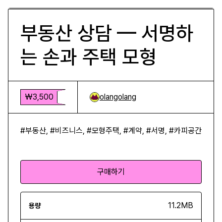
부동산 상담 — 서명하
는 손과 주택 모형
₩3,500
olangolang
#부동산, #비즈니스, #모형주택, #계약, #서명, #카피공간
구매하기
11.2MB
용량