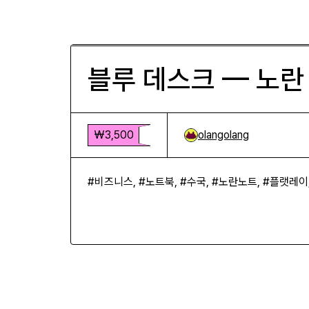
블루 데스크 — 노란 노트와 수국
₩3,500
블루 데스크 — 노란
₩3,500
olangolang
#비즈니스, #노트북, #수국, #노란노트, #플랫레이