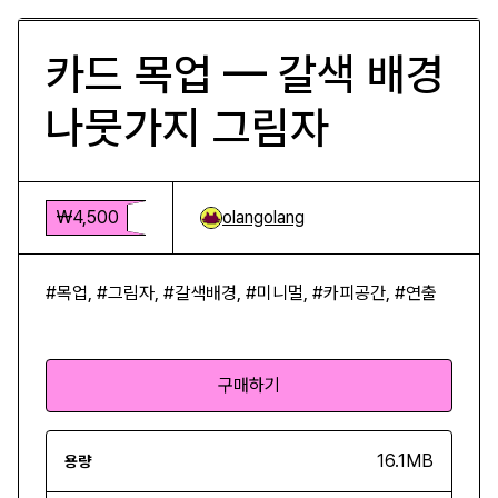
카드 목업 — 갈색 배경
나뭇가지 그림자
₩4,500
olangolang
#목업, #그림자, #갈색배경, #미니멀, #카피공간, #연출
구매하기
16.1MB
용량