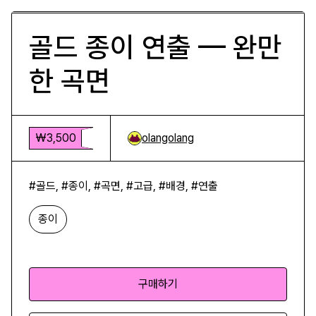
골드 종이 연출 — 완만
한 곡면
₩3,500
olangolang
#골드, #종이, #곡면, #고급, #배경, #연출
종이
구매하기