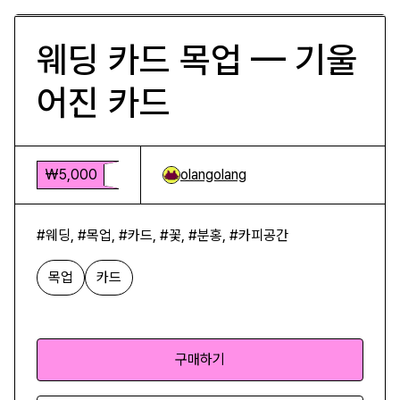
웨딩 카드 목업 — 기울
어진 카드
₩5,000
olangolang
#웨딩, #목업, #카드, #꽃, #분홍, #카피공간
목업
카드
구매하기