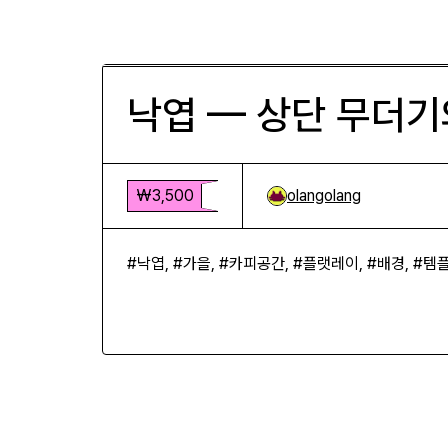
낙엽 — 상단 무더기와 흰 여백
₩3,500
낙엽 — 상단 무더기
₩3,500
olangolang
#낙엽, #가을, #카피공간, #플랫레이, #배경, #템