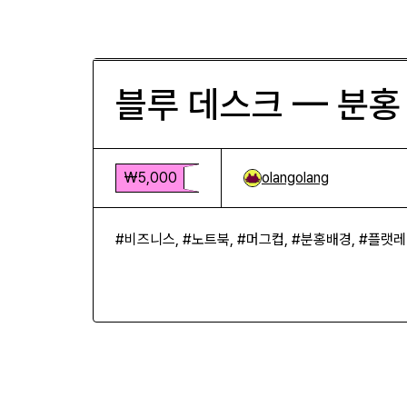
블루 데스크 — 분홍 배경 머그컵
₩5,000
블루 데스크 — 분홍
₩5,000
olangolang
#비즈니스, #노트북, #머그컵, #분홍배경, #플랫