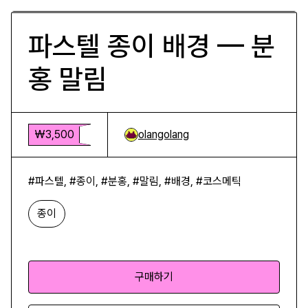
파스텔 종이 배경 — 분
홍 말림
₩3,500
olangolang
#파스텔, #종이, #분홍, #말림, #배경, #코스메틱
종이
구매하기